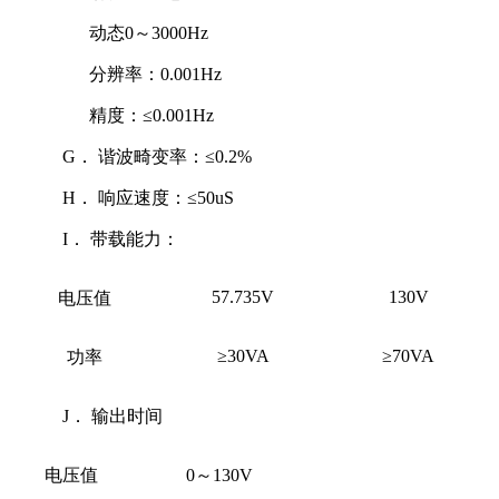
动态0～3000Hz
分辨率：0.001Hz
精度：≤0.001Hz
G．
谐波畸变率：≤0.2%
H．
响应速度：≤50uS
I．
带载能力：
57.735V
130V
电压值
≥30VA
≥70VA
功率
J．
输出时间
电压值
0
～130V