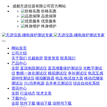
成都天进仪器有限公司官方网站
价格实惠
品质保障
优质服务
终身维护
网站首页
公司介绍
关于我们
总裁致辞
荣誉资质
联系我们
产品中心
全部
直流电阻测试仪
直流增量保护测试仪
光数字测试
仪
数模一体化测试仪
模拟测试仪
串补测试仪
电流互感
器特性测试仪
模拟断路器
电压/电流放大器
移动式继保
测试台
TG功率电源
合并单元测试仪
综合自动化系统
资讯中心
全部
行业动态
技术文章
下载中心
全部
软件下载
驱动下载
说明书下载