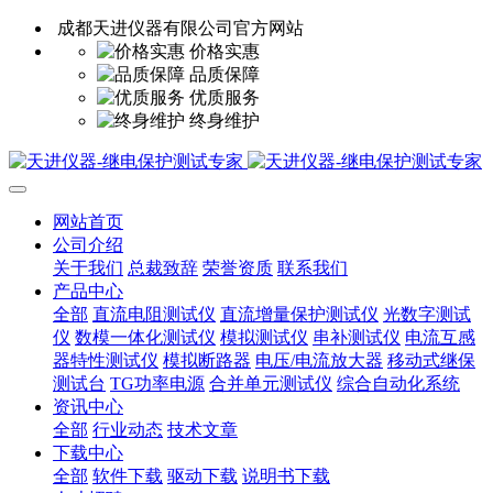
成都天进仪器有限公司官方网站
价格实惠
品质保障
优质服务
终身维护
网站首页
公司介绍
关于我们
总裁致辞
荣誉资质
联系我们
产品中心
全部
直流电阻测试仪
直流增量保护测试仪
光数字测试
仪
数模一体化测试仪
模拟测试仪
串补测试仪
电流互感
器特性测试仪
模拟断路器
电压/电流放大器
移动式继保
测试台
TG功率电源
合并单元测试仪
综合自动化系统
资讯中心
全部
行业动态
技术文章
下载中心
全部
软件下载
驱动下载
说明书下载