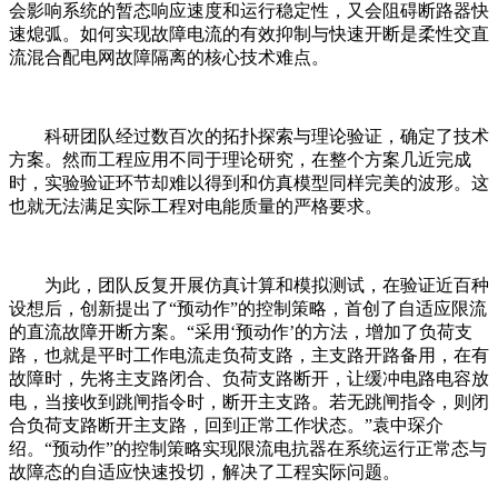
会影响系统的暂态响应速度和运行稳定性，又会阻碍断路器快
速熄弧。如何实现故障电流的有效抑制与快速开断是柔性交直
流混合配电网故障隔离的核心技术难点。
科研团队经过数百次的拓扑探索与理论验证，确定了技术
方案。然而工程应用不同于理论研究，在整个方案几近完成
时，实验验证环节却难以得到和仿真模型同样完美的波形。这
也就无法满足实际工程对电能质量的严格要求。
为此，团队反复开展仿真计算和模拟测试，在验证近百种
设想后，创新提出了“预动作”的控制策略，首创了自适应限流
的直流故障开断方案。“采用‘预动作’的方法，增加了负荷支
路，也就是平时工作电流走负荷支路，主支路开路备用，在有
故障时，先将主支路闭合、负荷支路断开，让缓冲电路电容放
电，当接收到跳闸指令时，断开主支路。若无跳闸指令，则闭
合负荷支路断开主支路，回到正常工作状态。”袁中琛介
绍。“预动作”的控制策略实现限流电抗器在系统运行正常态与
故障态的自适应快速投切，解决了工程实际问题。