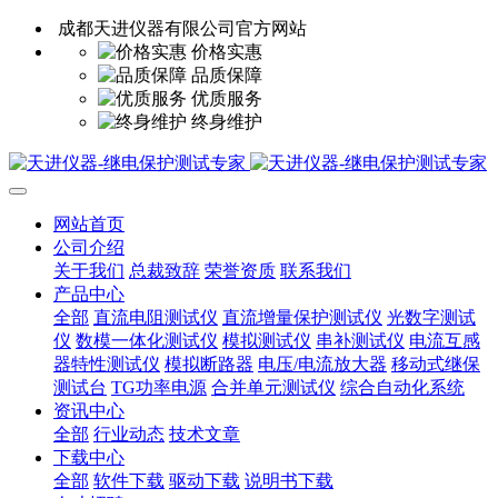
成都天进仪器有限公司官方网站
价格实惠
品质保障
优质服务
终身维护
网站首页
公司介绍
关于我们
总裁致辞
荣誉资质
联系我们
产品中心
全部
直流电阻测试仪
直流增量保护测试仪
光数字测试
仪
数模一体化测试仪
模拟测试仪
串补测试仪
电流互感
器特性测试仪
模拟断路器
电压/电流放大器
移动式继保
测试台
TG功率电源
合并单元测试仪
综合自动化系统
资讯中心
全部
行业动态
技术文章
下载中心
全部
软件下载
驱动下载
说明书下载