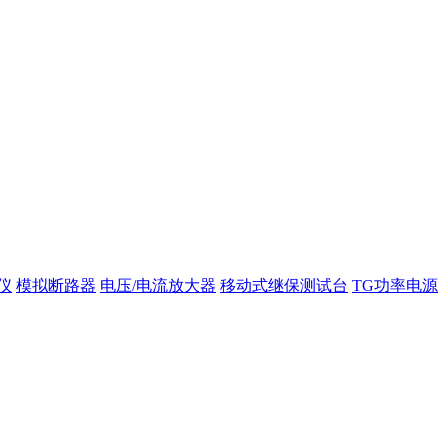
仪
模拟断路器
电压/电流放大器
移动式继保测试台
TG功率电源