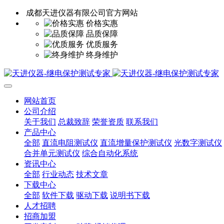
成都天进仪器有限公司官方网站
价格实惠
品质保障
优质服务
终身维护
网站首页
公司介绍
关于我们
总裁致辞
荣誉资质
联系我们
产品中心
全部
直流电阻测试仪
直流增量保护测试仪
光数字测试仪
合并单元测试仪
综合自动化系统
资讯中心
全部
行业动态
技术文章
下载中心
全部
软件下载
驱动下载
说明书下载
人才招聘
招商加盟